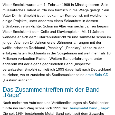
Victor Smolski wurde am 1. Februar 1969 in Minsk geboren. Sein
musikalisches Talent wurde ihm förmlich in die Wiege gelegt. Sein
Vater Dimitri Smolski ist ein bekannter Komponist, mit welchem er
einige Projekte, unter anderem einen Soloauftritt in dessen
9.Sinfonie, verwirklichte. Schon im Alter von sechs Jahren begann
Victor Smolski mit dem Cello und Klavierspielen. Mit 11 Jahren
wendete er sich dem Gitarrenunterricht zu und sammelte schon im
jungen Alter von 14 Jahren erste Bühnenerfahrungen mit der
weißrussischen Rockband „Pesniary“. „Pesniary“ zählte zu den
erfolgreichsten Rockbands in der Sowjetunion mit weit mehr als 10
Millionen verkauften Platten. Weitere Banderfahrungen, unter
anderem mit der eigens gegründeten Band „Inspector“,
veranlassten Smolski schließlich 1993 dauerhaft nach Deutschland
zu ziehen, wo er zunächst als Studiomusiker seine
erste Solo-CD
„Destiny“ aufnahm.
Das Zusammentreffen mit der Band
„Rage“
Nach mehreren Auftritten und Veröffentlichungen als Solokünstler
führte ihn sein Weg schließlich 1999 zur
Heavymetal Band „Rage“
.
Die seit 1984 bestehende Metal-Band spielt seit dem Zuwachs