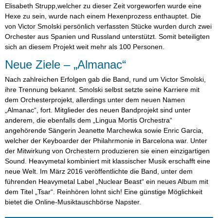
Elisabeth Strupp,welcher zu dieser Zeit vorgeworfen wurde eine
Hexe zu sein, wurde nach einem Hexenprozess enthauptet. Die
von Victor Smolski persönlich verfassten Stücke wurden durch zwei
Orchester aus Spanien und Russland unterstützt. Somit beteiligten
sich an diesem Projekt weit mehr als 100 Personen.
Neue Ziele – „Almanac“
Nach zahlreichen Erfolgen gab die Band, rund um Victor Smolski,
ihre Trennung bekannt. Smolski selbst setzte seine Karriere mit
dem Orchesterprojekt, allerdings unter dem neuen Namen
„Almanac“, fort. Mitglieder des neuen Bandprojekt sind unter
anderem, die ebenfalls dem „Lingua Mortis Orchestra“
angehörende Sängerin Jeanette Marchewka sowie Enric Garcia,
welcher der Keyboarder der Philahrmonie in Barcelona war. Unter
der Mitwirkung von Orchestern produzieren sie einen einzigartigen
Sound. Heavymetal kombiniert mit klassischer Musik erschafft eine
neue Welt. Im März 2016 veröffentlichte die Band, unter dem
führenden Heavymetal Label „Nuclear Beast“ ein neues Album mit
dem Titel „Tsar“. Reinhören lohnt sich! Eine günstige Möglichkeit
bietet die Online-Musiktauschbörse Napster.