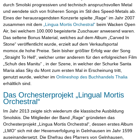
durch Smolski progressiven und technisch anspruchsvollen Metal
und wendete sich von früheren Songs im Stil des Speed-Metals ab.
Eines der herausragendsten Konzerte spielte „Rage“ im Jahr 2007
zusammen mit dem
„Lingua Mortis Orchestral“
beim Wacken Open
Air, bei welchem 100.000 begeisterte Zuschauer anwesend waren.
Das seltene Bonus Material, welches auf dem Album „Carved In
Stone“ veröffentlicht wurde, erzielt auf dem Verkaufsportal
momox.de hohe Preise. Sein bisher größter Erfolg war der Song
„Straight To Hell“, welcher unter anderem für den erfolgreichen Film
„Schuh des Manitu“ , in der Szene, in welcher der Schurke Santa
Maria alias Sky du Mont zum ersten Mal in Erscheinung tritt,
genutzt wurde, welcher im
Onlineshop des
Buchhandels Thalia
erhältlich sind.
Das Orchesterprojekt „Lingual Mortis
Orchestral“
Im Jahr 2013 zeigte sich wiederum die klassische Ausbildung
Smolskis. Die Mitglieder der Band „Rage“ gründeten das
Orchesterprojekt „Lingua Mortis Orchestral“, dessen erstes Album
„LMO“ sich mit der Hexenverfolgung in Gelnhausen im Jahr 1599
auseinandersetzt. Die Ehefrau des Pfarrers von Gelnhausen,