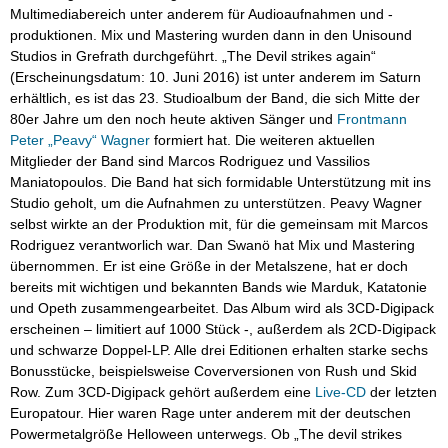
Multimediabereich unter anderem für Audioaufnahmen und -
produktionen. Mix und Mastering wurden dann in den Unisound
Studios in Grefrath durchgeführt. „The Devil strikes again“
(Erscheinungsdatum: 10. Juni 2016) ist unter anderem im Saturn
erhältlich, es ist das 23. Studioalbum der Band, die sich Mitte der
80er Jahre um den noch heute aktiven Sänger und
Frontmann
Peter „Peavy“ Wagner
formiert hat. Die weiteren aktuellen
Mitglieder der Band sind Marcos Rodriguez und Vassilios
Maniatopoulos. Die Band hat sich formidable Unterstützung mit ins
Studio geholt, um die Aufnahmen zu unterstützen. Peavy Wagner
selbst wirkte an der Produktion mit, für die gemeinsam mit Marcos
Rodriguez verantworlich war. Dan Swanö hat Mix und Mastering
übernommen. Er ist eine Größe in der Metalszene, hat er doch
bereits mit wichtigen und bekannten Bands wie Marduk, Katatonie
und Opeth zusammengearbeitet. Das Album wird als 3CD-Digipack
erscheinen – limitiert auf 1000 Stück -, außerdem als 2CD-Digipack
und schwarze Doppel-LP. Alle drei Editionen erhalten starke sechs
Bonusstücke, beispielsweise Coverversionen von Rush und Skid
Row. Zum 3CD-Digipack gehört außerdem eine
Live-CD
der letzten
Europatour. Hier waren Rage unter anderem mit der deutschen
Powermetalgröße Helloween unterwegs. Ob „The devil strikes