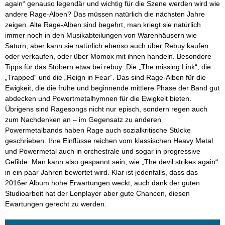
again“ genauso legendär und wichtig für die Szene werden wird wie
andere Rage-Alben? Das müssen natürlich die nächsten Jahre
zeigen. Alte Rage-Alben sind begehrt, man kriegt sie natürlich
immer noch in den Musikabteilungen von Warenhäusern wie
Saturn, aber kann sie natürlich ebenso auch über Rebuy kaufen
oder verkaufen, oder über Momox mit ihnen handeln. Besondere
Tipps für das Stöbern etwa bei rebuy: Die „The missing Link“, die
„Trapped“ und die „Reign in Fear“. Das sind Rage-Alben für die
Ewigkeit, die die frühe und beginnende mittlere Phase der Band gut
abdecken und Powertmetalhymnen für die Ewigkeit bieten.
Übrigens sind Ragesongs nicht nur episch, sondern regen auch
zum Nachdenken an – im Gegensatz zu anderen
Powermetalbands haben Rage auch sozialkritische Stücke
geschrieben. Ihre Einflüsse reichen vom klassischen Heavy Metal
und Powermetal auch in orchestrale und sogar in progressive
Gefilde. Man kann also gespannt sein, wie „The devil strikes again“
in ein paar Jahren bewertet wird. Klar ist jedenfalls, dass das
2016er Album hohe Erwartungen weckt, auch dank der guten
Studioarbeit hat der Lonplayer aber gute Chancen, diesen
Ewartungen gerecht zu werden.